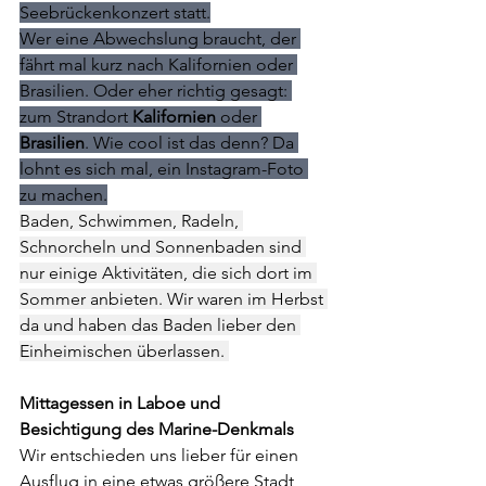
Seebrückenkonzert statt.
Wer eine Abwechslung braucht, der 
fährt mal kurz nach Kalifornien oder 
Brasilien. Oder eher richtig gesagt: 
zum Strandort 
Kalifornien 
oder 
Brasilien
. Wie cool ist das denn? Da 
lohnt es sich mal, ein Instagram-Foto 
zu machen.
Baden, Schwimmen, Radeln, 
Schnorcheln und Sonnenbaden sind 
nur einige Aktivitäten, die sich dort im 
Sommer anbieten. Wir waren im Herbst 
da und haben das Baden lieber den 
Einheimischen überlassen. 
Mittagessen in Laboe und 
Besichtigung des Marine-Denkmals
Wir entschieden uns lieber für einen 
Ausflug in eine etwas größere Stadt, 