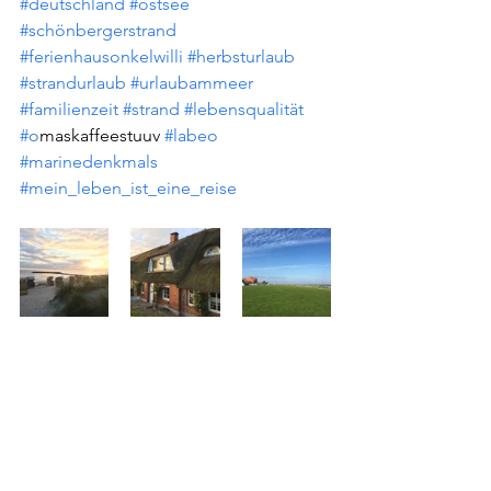
#deutschland
#ostsee
#schönbergerstrand
#ferienhausonkelwilli
#herbsturlaub
#strandurlaub
#urlaubammeer
#familienzeit
#strand
#lebensqualität
#o
maskaffeestuuv 
#labeo
#marinedenkmals
#mein_leben_ist_eine_reise