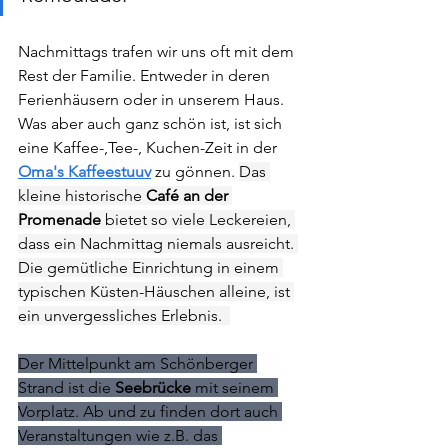
Nachmittags trafen wir uns oft mit dem 
Rest der Familie. Entweder in deren 
Ferienhäusern oder in unserem Haus. 
Was aber auch ganz schön ist, ist sich 
eine Kaffee-,Tee-, Kuchen-Zeit in der 
Oma's Kaffeestuuv
zu gönnen. 
Das 
kleine historische 
Café an der 
Promenade 
bietet so viele Leckereien, 
dass ein Nachmittag niemals ausreicht. 
Die gemütliche Einrichtung in einem 
typischen Küsten-Häuschen alleine, ist 
ein unvergessliches Erlebnis.  
Der Mittelpunkt am Schönberger 
Strand ist die 
Seebrücke
 mit seinem 
Vorplatz. Ab und zu finden dort auch 
Veranstaltungen wie z.B. das 