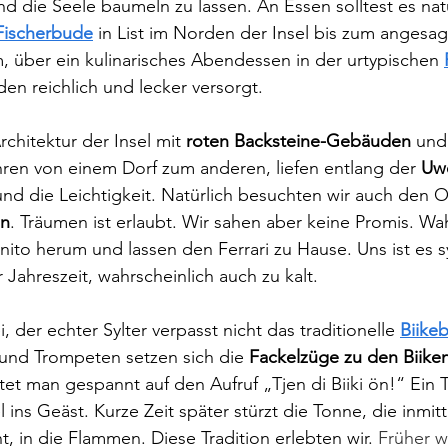
d die Seele baumeln zu lassen. An Essen solltest es natü
Fischerbude
 in List im Norden der Insel bis zum angesag
, über ein kulinarisches Abendessen in der urtypischen 
en reichlich und lecker versorgt. 
chitektur der Insel mit 
roten Backsteine-Gebäuden
 und
uhren von einem Dorf zum anderen, liefen entlang der 
Uw
nd die Leichtigkeit. Natürlich besuchten wir auch den 
n
. Träumen ist erlaubt. Wir sahen aber keine Promis. Wah
gnito herum und lassen den Ferrari zu Hause. Uns ist es 
r Jahreszeit, wahrscheinlich auch zu kalt. 
 der echter Sylter verpasst nicht das traditionelle 
Biike
und Trompeten setzen sich die 
Fackelzüge zu den Biiken
t man gespannt auf den Aufruf „Tjen di Biiki ön!“ Ein 
el ins Geäst. Kurze Zeit später stürzt die Tonne, die inmit
t, in die Flammen. Diese Tradition erlebten wir. 
Früher w