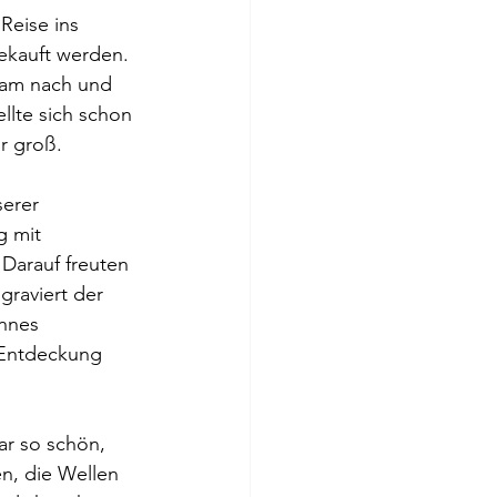
Reise ins 
ekauft werden. 
kam nach und 
llte sich schon 
r groß. 
erer 
g mit 
arauf freuten 
graviert der 
nnes 
 Entdeckung 
r so schön, 
en, die Wellen 