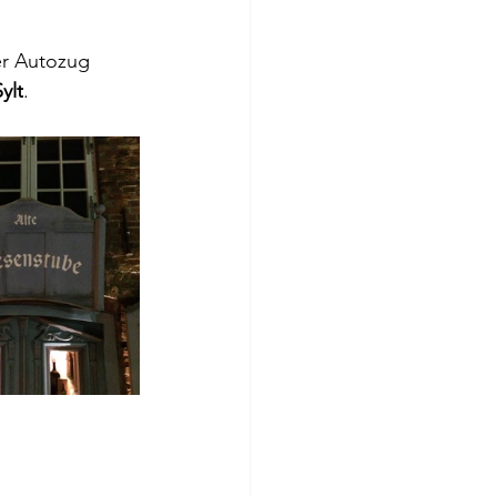
er Autozug 
ylt
.