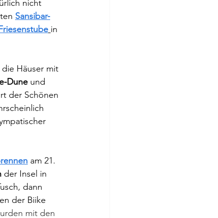
rlich nicht 
ten 
Sansibar-
Friesenstube
in 
 die Häuser mit 
e-Dune
 und 
Ort der Schönen 
rscheinlich 
sympatischer 
brennen
 am 21. 
 
der Insel in 
Tusch, dann 
ten der Biike 
urden mit den 