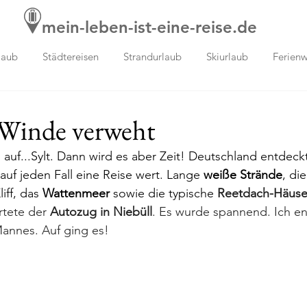
mein-leben-ist-eine-reise.de
laub
Städtereisen
Strandurlaub
Skiurlaub
Ferien
 Winde verweht
 auf...Sylt. Dann wird es aber Zeit! Deutschland entdeck
t auf jeden Fall eine Reise wert. Lange 
weiße Strände
, die
iff, das 
Wattenmeer
 sowie die typische
Reetdach-Häuse
rtete der 
Autozug in Niebüll
. Es wurde spannend. Ich en
annes. Auf ging es!