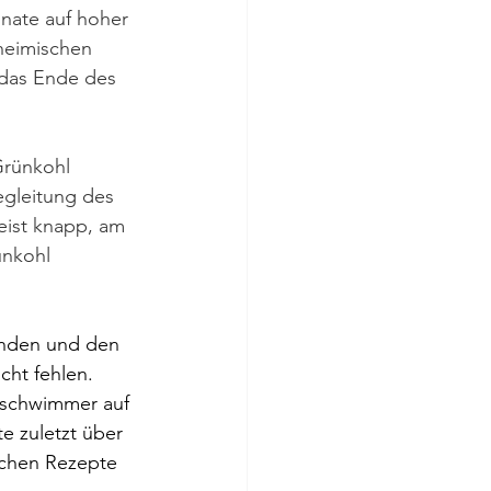
nate auf hoher 
heimischen 
 das Ende des 
Grünkohl 
egleitung des 
eist knapp, am 
ünkohl 
unden und den 
cht fehlen. 
gsschwimmer auf 
e zuletzt über 
schen Rezepte 