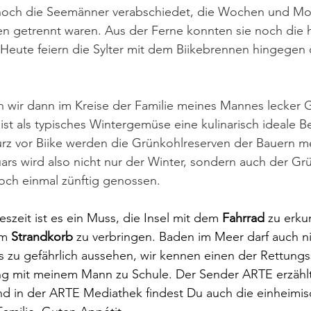
noch die Seemänner verabschiedet, die Wochen und Mo
en getrennt waren. Aus der Ferne konnten sie noch die 
 Heute feiern die Sylter mit dem Biikebrennen hingegen
n wir dann im Kreise der Familie meines Mannes lecker 
 ist als typisches Wintergemüse eine kulinarisch ideale B
urz vor Biike werden die Grünkohlreserven der Bauern m
rs wird also nicht nur der Winter, sondern auch der Gr
och einmal zünftig genossen.
szeit ist es ein Muss, die Insel mit dem 
Fahrrad
 zu erk
m 
Strandkorb 
zu verbringen. Baden im Meer darf auch ni
 es zu gefährlich aussehen, wir kennen einen der Rettun
ging mit meinem Mann zu Schule. Der Sender ARTE erzählt
und in der ARTE Mediathek findest Du auch die einheimi