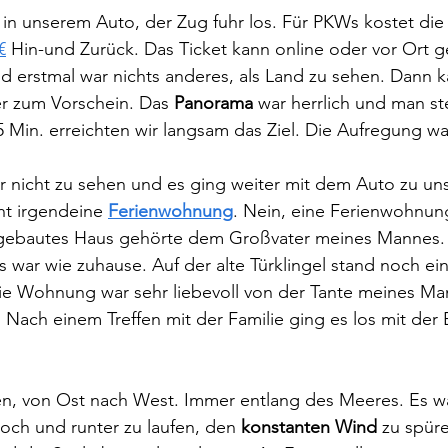
in unserem Auto, der Zug fuhr los. Für PKWs kostet die 
€
 Hin-und Zurück. Das Ticket kann online oder vor Ort g
nd erstmal war nichts anderes, als Land zu sehen. Dann 
 zum Vorschein. Das 
Panorama
 war herrlich und man ste
35 Min. erreichten wir langsam das Ziel. Die Aufregung wa
 nicht zu sehen und es ging weiter mit dem Auto zu uns
t irgendeine 
Ferienwohnung
. Nein, eine Ferienwohnun
gebautes Haus gehörte dem Großvater meines Mannes. D
s war wie zuhause. Auf der alte Türklingel stand noch ein
ie Wohnung war sehr liebevoll von der Tante meines Ma
 Nach einem Treffen mit der Familie ging es los mit der
, von Ost nach West. Immer entlang des Meeres. Es wa
och und runter zu laufen, den 
konstanten Wind
 zu spür