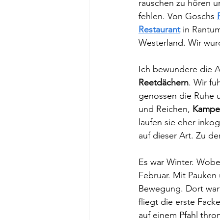
rauschen zu hören un
fehlen. Von Goschs 
Restaurant
 in Rantum
Westerland. Wir wurd
Ich bewundere die Ar
Reetdächern
. Wir f
genossen die Ruhe u
und Reichen, 
Kampe
laufen sie eher inko
auf dieser Art. Zu de
Es war Winter. Wobei,
Februar. 
Mit Pauken 
Bewegung. Dort warte
fliegt die erste Fack
auf einem Pfahl thron