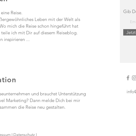
Gib D
 eine Reise.
ußergewöhnliches Leben mit der Welt als
o mich die Reise schon hingeführt hat
Jetz
 teile ich mit Dir auf diesem Reiseblog.
 inspirieren ...
tion
info
iseunternehmen und brauchst Unterstützung
vel Marketing? Dann melde Dich bei mir
usammen die Reise neu gestalten.
essum
I
Datenschutz
I