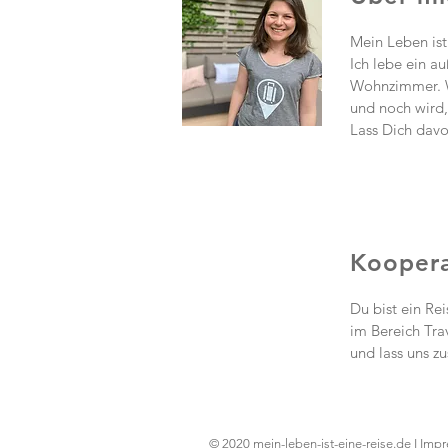
Mein Leben ist
Ich lebe ein a
Wohnzimmer. W
und noch wird,
Lass Dich davon
Koopera
Du bist ein Re
im Bereich Tra
und lass uns z
© 2020 mein-leben-ist-eine-reise.de I
Impr