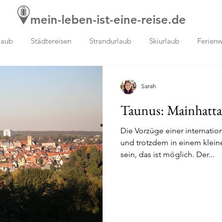
mein-leben-ist-eine-reise.de
laub
Städtereisen
Strandurlaub
Skiurlaub
Ferien
Sarah
Taunus: Mainhatta
Die Vorzüge einer internati
und trotzdem in einem kleine
sein, das ist möglich. Der...