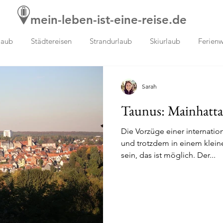
mein-leben-ist-eine-reise.de
laub
Städtereisen
Strandurlaub
Skiurlaub
Ferien
Sarah
Taunus: Mainhatta
Die Vorzüge einer internati
und trotzdem in einem kleine
sein, das ist möglich. Der...